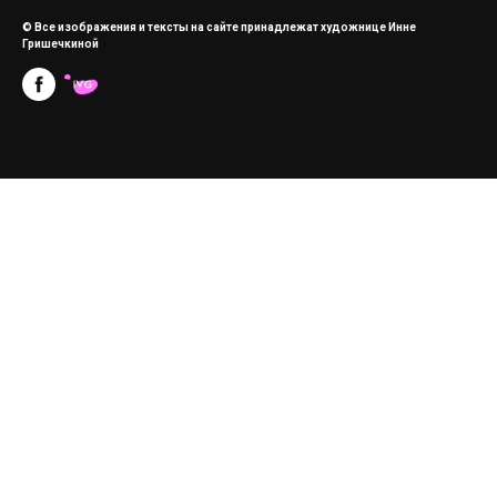
© Все изображения и тексты на сайте принадлежат художнице Инне
Гришечкиной